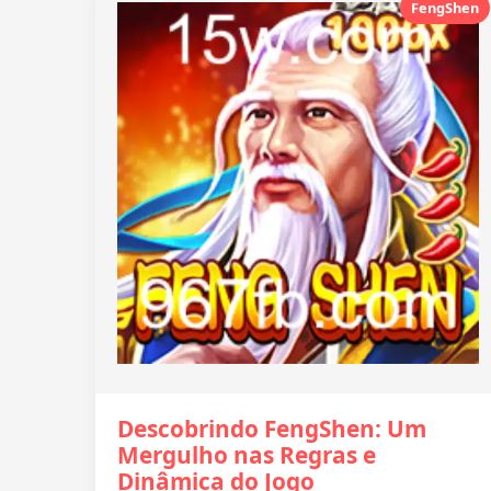
FengShen
Descobrindo FengShen: Um
Mergulho nas Regras e
Dinâmica do Jogo