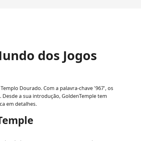
undo dos Jogos
 Templo Dourado. Com a palavra-chave '967', os
e. Desde a sua introdução, GoldenTemple tem
ca em detalhes.
nTemple