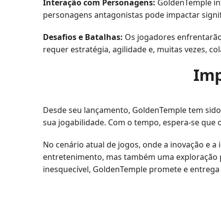
Interação com Personagens:
GoldenTemple int
personagens antagonistas pode impactar signif
Desafios e Batalhas:
Os jogadores enfrentarão 
requer estratégia, agilidade e, muitas vezes, 
Imp
Desde seu lançamento, GoldenTemple tem sido 
sua jogabilidade. Com o tempo, espera-se que 
No cenário atual de jogos, onde a inovação e 
entretenimento, mas também uma exploração pr
inesquecível, GoldenTemple promete e entrega