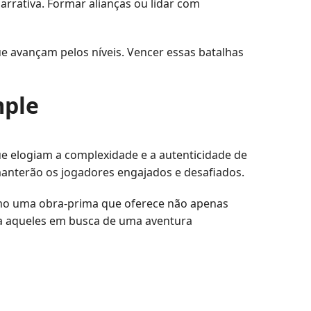
rativa. Formar alianças ou lidar com
e avançam pelos níveis. Vencer essas batalhas
mple
 elogiam a complexidade e a autenticidade de
manterão os jogadores engajados e desafiados.
como uma obra-prima que oferece não apenas
a aqueles em busca de uma aventura