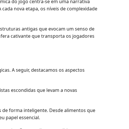
âmica do jogo centra-se em uma narrativa
 cada nova etapa, os níveis de complexidade
estruturas antigas que evocam um senso de
fera cativante que transporta os jogadores
icas. A seguir, destacamos os aspectos
pistas escondidas que levam a novas
s de forma inteligente. Desde alimentos que
u papel essencial.