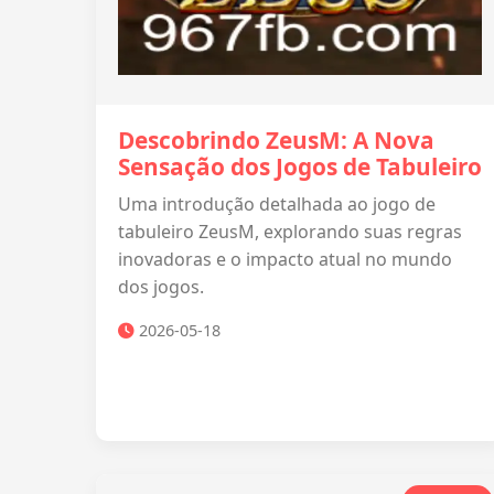
Descobrindo ZeusM: A Nova
Sensação dos Jogos de Tabuleiro
Uma introdução detalhada ao jogo de
tabuleiro ZeusM, explorando suas regras
inovadoras e o impacto atual no mundo
dos jogos.
2026-05-18