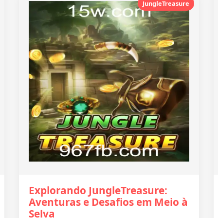
JungleTreasure
Explorando JungleTreasure:
Aventuras e Desafios em Meio à
Selva