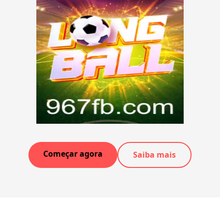
Começar agora
Saiba mais