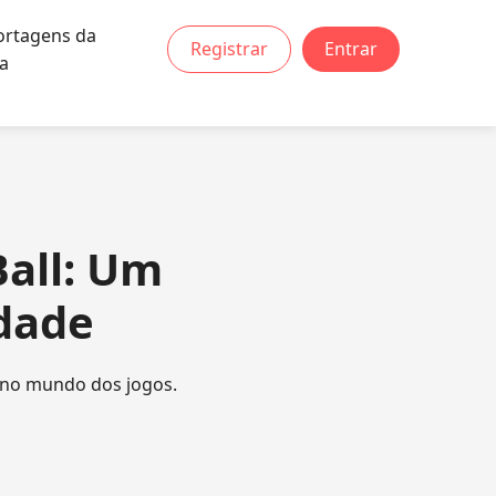
ortagens da
Registrar
Entrar
a
all: Um
idade
o no mundo dos jogos.