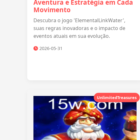
Aventura e Estratégia em Cada
Movimento
Descubra o jogo 'ElementalLinkWater',
suas regras inovadoras e o impacto de
eventos atuais em sua evolução.
2026-05-31
UnlimitedTreasures