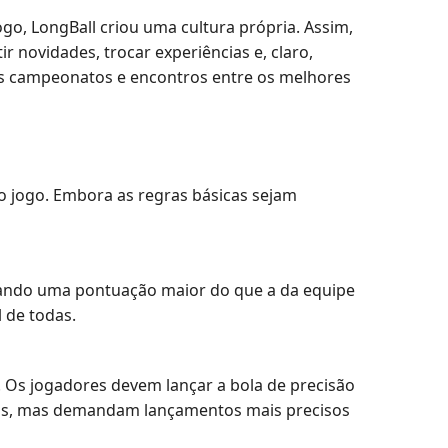
go, LongBall criou uma cultura própria. Assim,
 novidades, trocar experiências e, claro,
tes campeonatos e encontros entre os melhores
o jogo. Embora as regras básicas sejam
lando uma pontuação maior do que a da equipe
 de todas.
. Os jogadores devem lançar a bola de precisão
mais, mas demandam lançamentos mais precisos