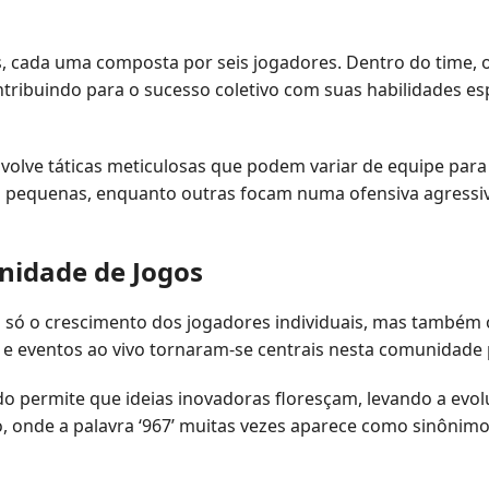
s, cada uma composta por seis jogadores. Dentro do time,
tribuindo para o sucesso coletivo com suas habilidades esp
nvolve táticas meticulosas que podem variar de equipe par
equenas, enquanto outras focam numa ofensiva agressiva d
nidade de Jogos
 só o crescimento dos jogadores individuais, mas també
s e eventos ao vivo tornaram-se centrais nesta comunidade
 permite que ideias inovadoras floresçam, levando a evolu
io, onde a palavra ‘967’ muitas vezes aparece como sinônim