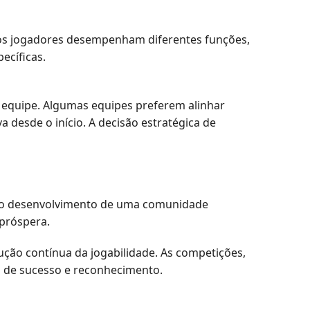
 os jogadores desempenham diferentes funções,
ecíficas.
a equipe. Algumas equipes preferem alinhar
esde o início. A decisão estratégica de
m o desenvolvimento de uma comunidade
 próspera.
ção contínua da jogabilidade. As competições,
o de sucesso e reconhecimento.