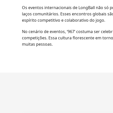
Os eventos internacionais de LongBall não só
laços comunitários. Esses encontros globais s
espírito competitivo e colaborativo do jogo.
No cenário de eventos, ‘967’ costuma ser celeb
competições. Essa cultura florescente em torno
muitas pessoas.