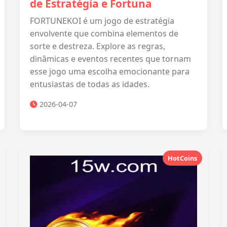
de Estratégia e Fortuna
FORTUNEKOI é um jogo de estratégia
envolvente que combina elementos de
sorte e destreza. Explore as regras,
dinâmicas e eventos recentes que tornam
esse jogo uma escolha emocionante para
entusiastas de todas as idades.
2026-04-07
HotCoins