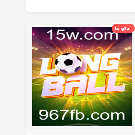
LongBall