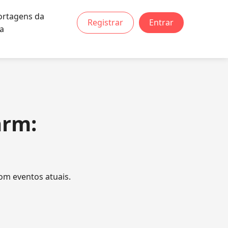
ortagens da
Registrar
Entrar
a
arm:
om eventos atuais.