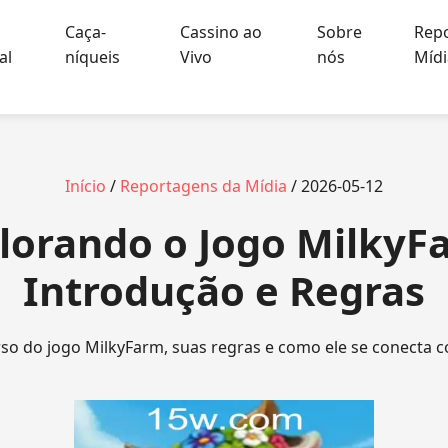
Caça-
Cassino ao
Sobre
Rep
al
níqueis
Vivo
nós
Mídi
Início
/
Reportagens da Mídia
/ 2026-05-12
lorando o Jogo MilkyF
Introdução e Regras
so do jogo MilkyFarm, suas regras e como ele se conecta c