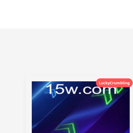
LuckyCrumbling