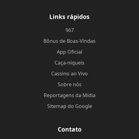
Links rápidos
967
Bônus de Boas-Vindas
App Oficial
Caça-níqueis
Cassino ao Vivo
Sobre nós
Reportagens da Mídia
Sitemap do Google
Contato