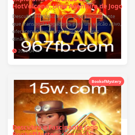
HotVolcano: Uma Aventura de Jogo
Descubra HotVolcano, um jogo emocionante
que transporta jogadores para um vulcão ativo,
oferecendo aventuras únicas e regras
dinâmicas.
2026-04-17
BookofMystery
Descubra o Fascinante Jogo
BookofMystery: Descrição,