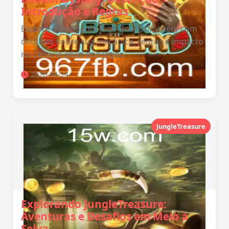
Introdução e Regras
Explore o intrigante jogo BookofMystery com
detalhes sobre sua mecânica, regras e impacto
no cenário atual dos jogos.
2026-04-24
JungleTreasure
Explorando JungleTreasure:
Aventuras e Desafios em Meio à
Selva