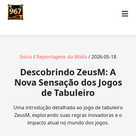
Início
/
Reportagens da Mídia
/ 2026-05-18
Descobrindo ZeusM: A
Nova Sensação dos Jogos
de Tabuleiro
Uma introdução detalhada ao jogo de tabuleiro
ZeusM, explorando suas regras inovadoras e o
impacto atual no mundo dos jogos.