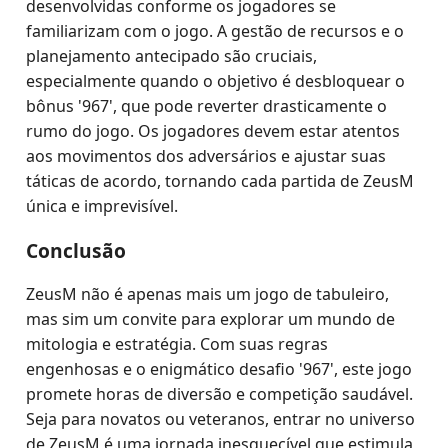
desenvolvidas conforme os jogadores se
familiarizam com o jogo. A gestão de recursos e o
planejamento antecipado são cruciais,
especialmente quando o objetivo é desbloquear o
bônus '967', que pode reverter drasticamente o
rumo do jogo. Os jogadores devem estar atentos
aos movimentos dos adversários e ajustar suas
táticas de acordo, tornando cada partida de ZeusM
única e imprevisível.
Conclusão
ZeusM não é apenas mais um jogo de tabuleiro,
mas sim um convite para explorar um mundo de
mitologia e estratégia. Com suas regras
engenhosas e o enigmático desafio '967', este jogo
promete horas de diversão e competição saudável.
Seja para novatos ou veteranos, entrar no universo
de ZeusM é uma jornada inesquecível que estimula