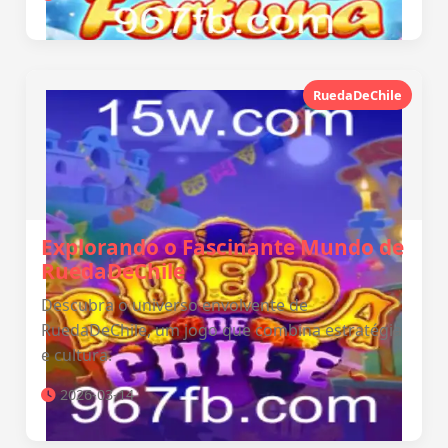
RuedaDeChile
Explorando o Fascinante Mundo de
RuedaDeChile
Descubra o universo envolvente de
RuedaDeChile, um jogo que combina estratégia
e cultura.
2026-03-14