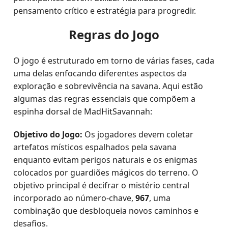
pensamento crítico e estratégia para progredir.
Regras do Jogo
O jogo é estruturado em torno de várias fases, cada
uma delas enfocando diferentes aspectos da
exploração e sobrevivência na savana. Aqui estão
algumas das regras essenciais que compõem a
espinha dorsal de MadHitSavannah:
Objetivo do Jogo:
Os jogadores devem coletar
artefatos místicos espalhados pela savana
enquanto evitam perigos naturais e os enigmas
colocados por guardiões mágicos do terreno. O
objetivo principal é decifrar o mistério central
incorporado ao número-chave,
967
, uma
combinação que desbloqueia novos caminhos e
desafios.